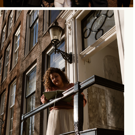
INSTAGRAM REELS &
WEBSITE COPY
Hustle & Heart