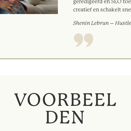
geredigeerd en SEO toe
creatief en schakelt sne
Shenin Lebrun – Hustl
VOORBEEL
DEN