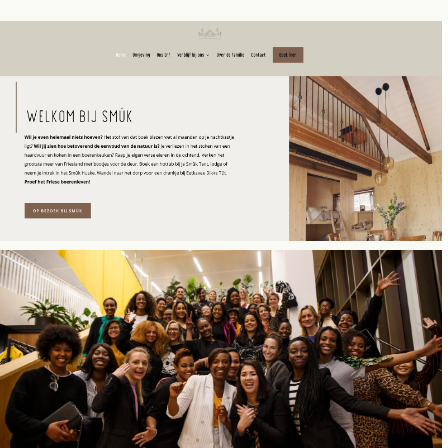
WEBSITE COPY
Smûk Recreatie