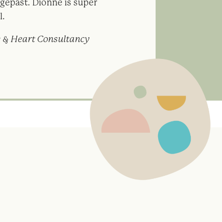
gepast. Dionne is super
l.
e & Heart Consultancy