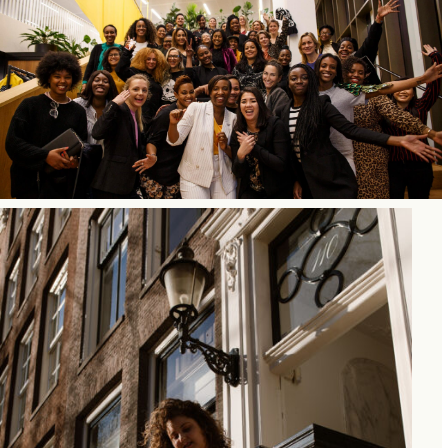
WEBSITE COPY
Smûk Recreatie
INSTAGRAM REELS &
WEBSITE COPY
Hustle & Heart