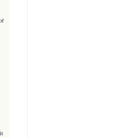
of
it