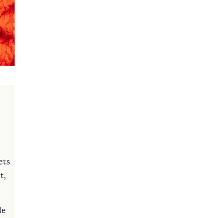
ets
t,
de