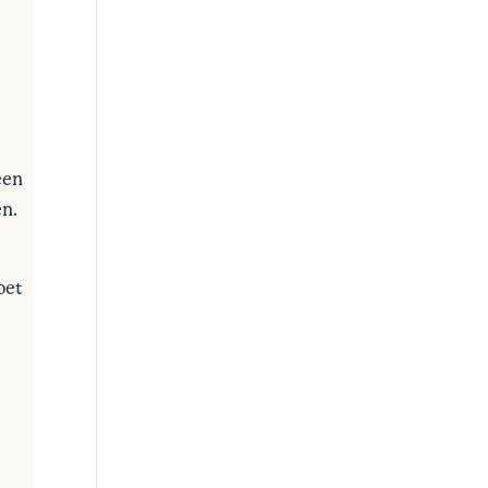
een
en.
oet